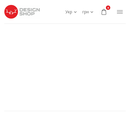
0
Укр
грн