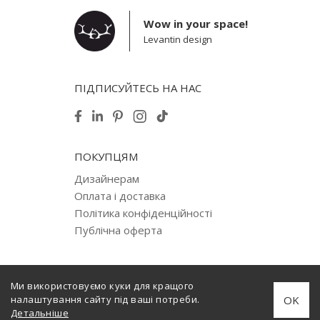
Wow in your space!
Levantin design
ПІДПИСУЙТЕСЬ НА НАС
ПОКУПЦЯМ
Дизайнерам
Оплата і доставка
Політика конфіденційності
Публічна оферта
Ми використовуємо куки для кращого
© 2012–2026 Levantin design. Copyright. All Rights Reserved.
OK
налаштування сайту під ваші потреби.
Створено
internera.com
Детальніше