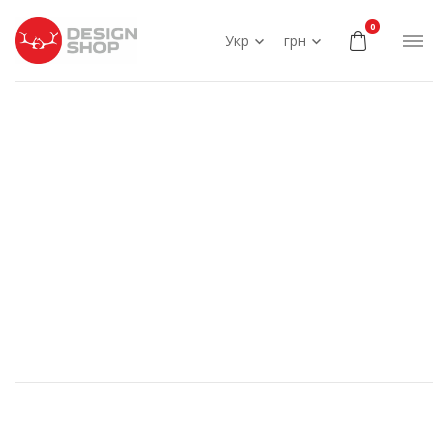
0
Укр
грн