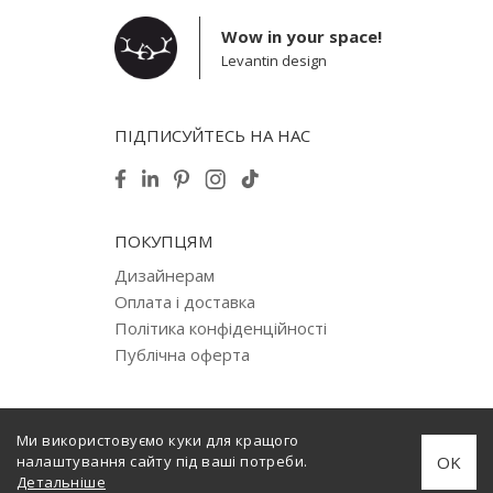
Wow in your space!
Levantin design
ПІДПИСУЙТЕСЬ НА НАС
ПОКУПЦЯМ
Дизайнерам
Оплата і доставка
Політика конфіденційності
Публічна оферта
Ми використовуємо куки для кращого
© 2012–2026 Levantin design. Copyright. All Rights Reserved.
OK
налаштування сайту під ваші потреби.
Створено
internera.com
Детальніше