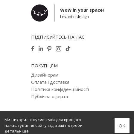
Wow in your space!
Levantin design
ПІДПИСУЙТЕСЬ НА НАС
ПОКУПЦЯМ
Дизайнерам
Оплата і доставка
Політика конфіденційності
Публічна оферта
Ми використовуємо куки для кращого
© 2012–2026 Levantin design. Copyright. All Rights Reserved.
OK
налаштування сайту під ваші потреби.
Створено
internera.com
Детальніше