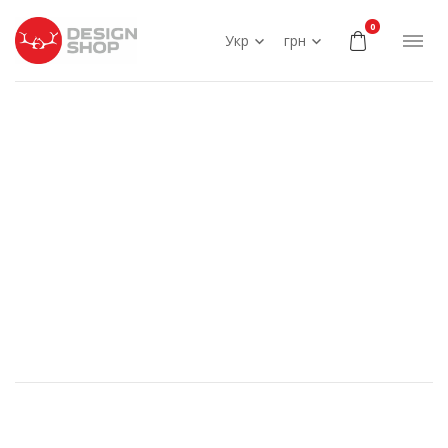
0
Укр
грн