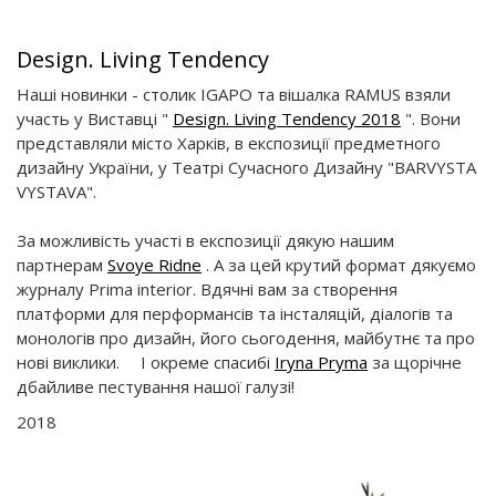
Design. Living Tendency
Наші новинки - столик IGAPO та вішалка RAMUS взяли
участь у Виставці "
Design. Living Tendency 2018
". Вони
представляли місто Харків, в експозиції предметного
дизайну України, у Театрі Сучасного Дизайну "BARVYSTA
VYSTAVA".
За можливість участі в експозиції дякую нашим
партнерам
Svoye Ridne
. А за цей крутий формат дякуємо
журналу Prima interior. Вдячні вам за створення
платформи для перформансів та інсталяцій, діалогів та
монологів про дизайн, його сьогодення, майбутнє та про
нові виклики. ⠀ І окреме спасибі
Iryna Pryma
за щорічне
дбайливе пестування нашої галузі!
2018