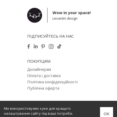
Wow in your space!
Levantin design
ПІДПИСУЙТЕСЬ НА НАС
ПОКУПЦЯМ
Дизайнерам
Оплата і доставка
Політика конфіденційності
Публічна оферта
Ми використовуємо куки для кращого
© 2012–2026 Levantin design. Copyright. All Rights Reserved.
OK
налаштування сайту під ваші потреби.