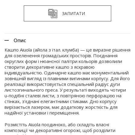
ЗАПИТАТИ
Опис
Кашпо Aiuola (айола з італ. клумба) — це виразне рішення
для озеленення громадських просторів. Поєднання
округлих форм і нюансної палітри кольорів дозволили
створити декоративне кашпо з яскравою
індивідуальністю. Одинарне кашпо має монументальний
зовнішній вигляд із плавними вигинами корпусу. Для його
реалізації використовується спеціальний радіус дуги
листозгинального преса. У результаті виходять чотири
u-подібні сталеві листи, з повітряною перфорацією на
стінках, з'єднані елегантними стиками. Дно корпусу
вирізається лазером, має додаткову жорсткість для
надійної установки і переміщення.
Розмістіть Aiuola поодиноко, або складіть власні
композиції чи декоративні огорожі, щоб розділити