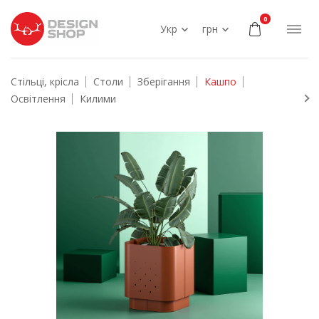
0
Укр
грн
Стільці, крісла
Столи
Зберігання
Кашпо
Освітлення
Килими