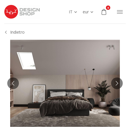
0
IT
eur
Indietro