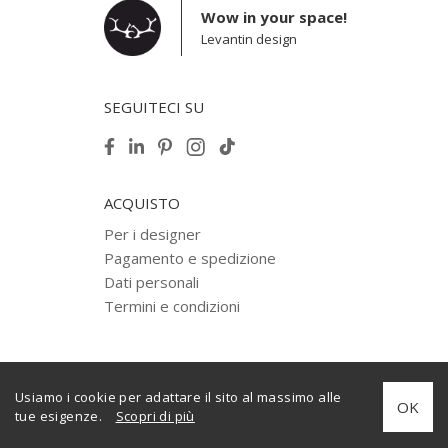
Wow in your space!
Levantin design
SEGUITECI SU
ACQUISTO
Per i designer
Pagamento e spedizione
Dati personali
Termini e condizioni
Usiamo i cookie per adattare il sito al massimo alle
© 2012–2025 Levantin design diritto d'autore. Tutti i diritti riservati.
OK
tue esigenze.
Scopri di più
Creato da
internera.com