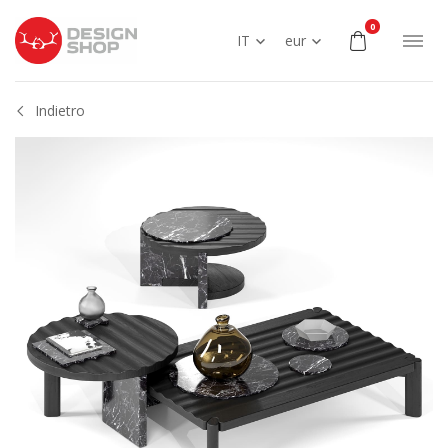
0
IT
eur
Indietro