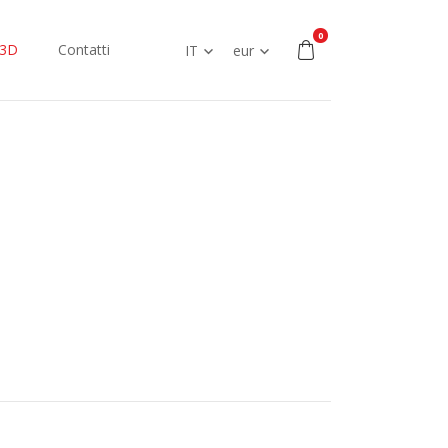
0
 3D
Contatti
IT
eur