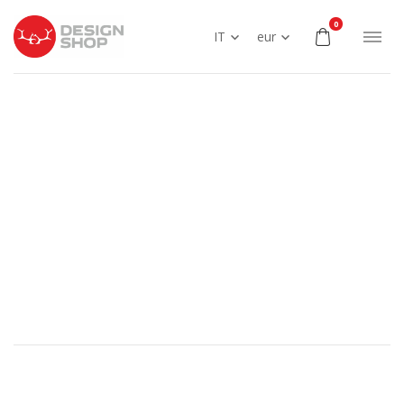
0
IT
eur