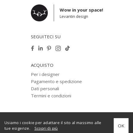
Wow in your space!
Levantin design
SEGUITECI SU
ACQUISTO
Per i designer
Pagamento e spedizione
Dati personali
Termini e condizioni
Usiamo i cookie per adattare il sito al massimo alle
© 2012–2025 Levantin design diritto d'autore. Tutti i diritti riservati.
OK
tue esigenze.
Scopri di più
Creato da
internera.com