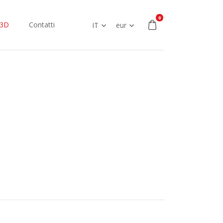
0
 3D
Contatti
IT
eur