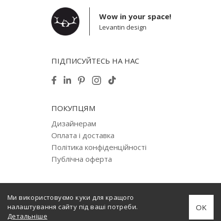
Wow in your space!
Levantin design
ПІДПИСУЙТЕСЬ НА НАС
ПОКУПЦЯМ
Дизайнерам
Оплата і доставка
Політика конфіденційності
Публічна оферта
Ми використовуємо куки для кращого
© 2012–2026 Levantin design. Copyright. All Rights Reserved.
OK
налаштування сайту під ваші потреби.
Створено
internera.com
Детальніше