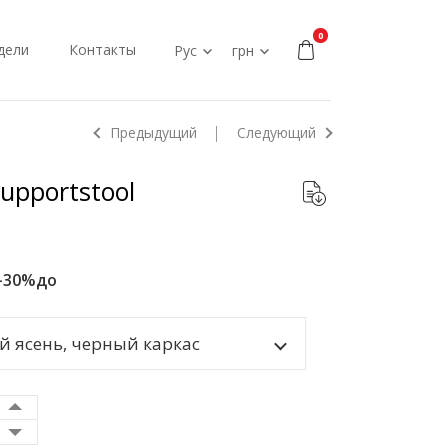
0
дели
Контакты
Рус
грн
Предыдущий
Следующий
upportstool
-30%
до
 ясень, черный каркас