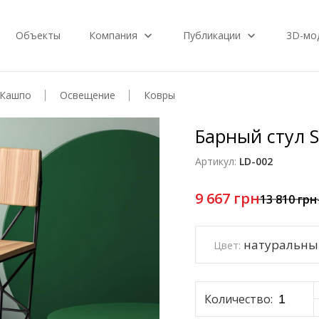
Объекты
Компания
Публикации
3D-мо
Кашпо
Освещение
Ковры
Барный стул S
Артикул:
LD-002
9 667
грн
13 810
грн
натуральный
Цвет:
Количество: