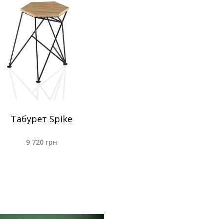
Табурет Spike
9 720
грн