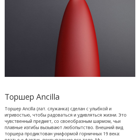
Торшер Ancilla
Торшер Ancilla (лат. служанка) сделан с улыбкой и
игривостью, чтобы радоваться и удивляться жизни. Это
чувственный предмет, со своеобразным шармом, чьи
плавные изгибы вызывают любопытство. Внешний вид
торшера продиктован униформой горничных 19 века:
платье и фартук, покрывающие все тело. Мы