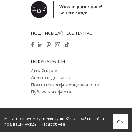
Wow in your space!
Levantin design
ПОДПИСЫВАЙТЕСЬ НА НАС
ПОКУПАТЕЛЯМ
Дизайнерам
Оплата и доставка
Политика конфиденциальности
Публичная оферта
Мы используем куки для лучшей настройки сайта
© 2012–2025 Levantin design. Copyright. All Rights Reserved.
OK
под ваши нужды.
Подробнее
Создано
internera.com