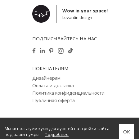
Wow in your space!
Levantin design
ПОДПИСЫВАЙТЕСЬ НА НАС
ПОКУПАТЕЛЯМ
Дизайнерам
Оплата и доставка
Политика конфиденциальности
Публичная оферта
Мы используем куки для лучшей настройки сайта
© 2012–2025 Levantin design. Copyright. All Rights Reserved.
OK
под ваши нужды.
Подробнее
Создано
internera.com