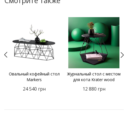
Смотрите также
Овальный кофейный стол
Журнальный стол с местом
k
Markers
для кота Krater wood
24 540
грн
12 880
грн