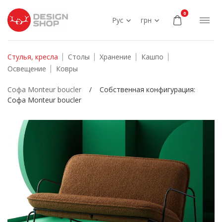
0
Рус
грн
Стулья, кресла
Столы
Хранение
Кашпо
Освещение
Ковры
Софа Monteur boucler
/
Собственная конфигурация:
Софа Monteur boucler