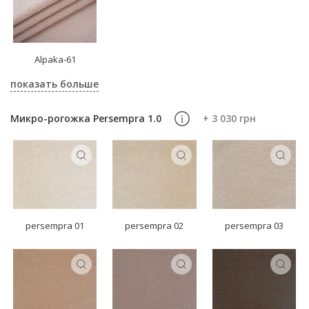
Alpaka-61
показать больше
Микро-рогожка Persempra 1.0
+ 3 030 грн
persempra 01
persempra 02
persempra 03