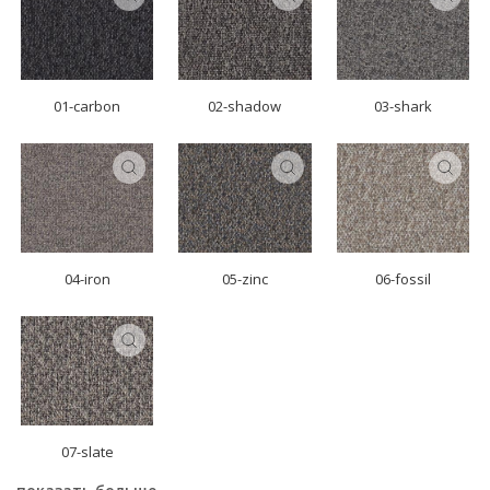
01-carbon
02-shadow
03-shark
04-iron
05-zinc
06-fossil
07-slate