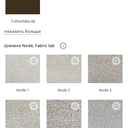
7-chinchilla-08
показать больше
Шенилл Node, Fabric lab
Node 1
Node 2
Node 3