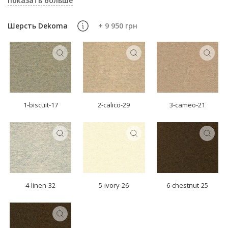
показать больше
Шерсть Dekoma
+ 9 950 грн
1-biscuit-17
2-calico-29
3-cameo-21
4-linen-32
5-ivory-26
6-chestnut-25