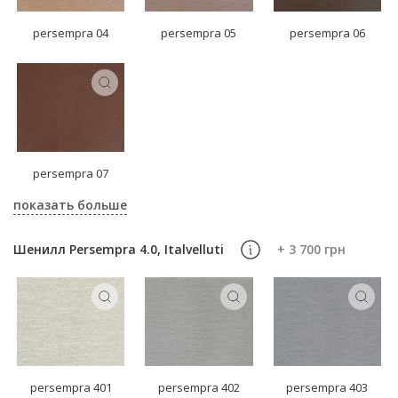
persempra 04
persempra 05
persempra 06
persempra 07
показать больше
Шенилл Persempra 4.0, Italvelluti
+ 3 700 грн
persempra 401
persempra 402
persempra 403