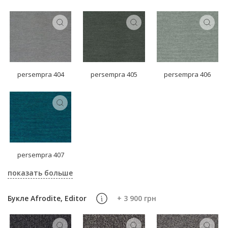
persempra 404
persempra 405
persempra 406
persempra 407
показать больше
Букле Afrodite, Editor
+ 3 900 грн