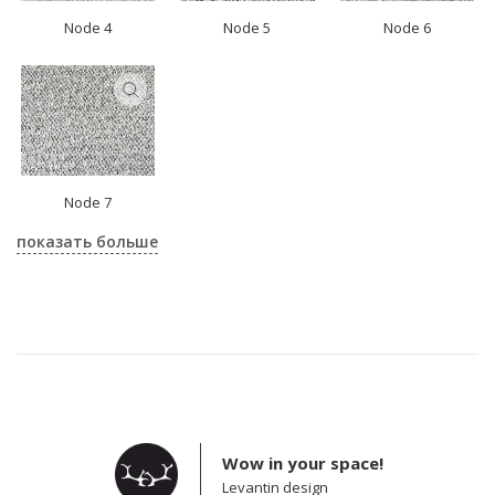
Node 4
Node 5
Node 6
Node 7
показать больше
Wow in your space!
Levantin design