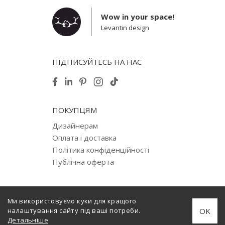
Wow in your space!
Levantin design
ПІДПИСУЙТЕСЬ НА НАС
ПОКУПЦЯМ
Дизайнерам
Оплата і доставка
Політика конфіденційності
Публічна оферта
Ми використовуємо куки для кращого
© 2012–2026 Levantin design. Copyright. All Rights Reserved.
OK
налаштування сайту під ваші потреби.
Створено
internera.com
Детальніше