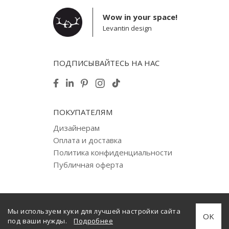
Wow in your space!
Levantin design
ПОДПИСЫВАЙТЕСЬ НА НАС
ПОКУПАТЕЛЯМ
Дизайнерам
Оплата и доставка
Политика конфиденциальности
Публичная оферта
Мы используем куки для лучшей настройки сайта
© 2012–2025 Levantin design. Copyright. All Rights Reserved.
OK
под ваши нужды.
Подробнее
Создано
internera.com