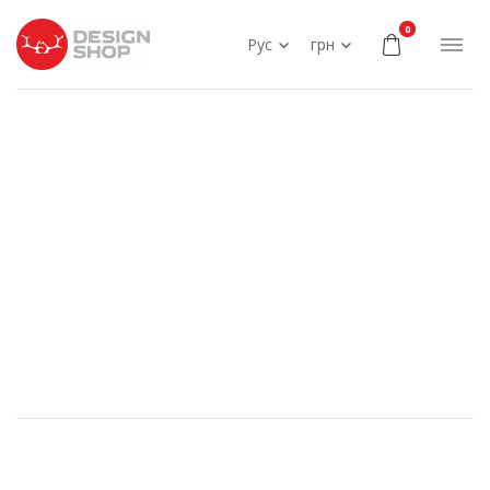
0
Рус
грн