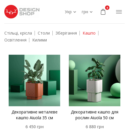
0
Укр
грн
Стільці, крісла
Столи
Зберігання
Кашпо
Освітлення
Килими
Декоративне металеве
Декоративне кашпо для
кашпо Aiuola 35 см
рослин Aiuola 50 см
6 450
грн
6 880
грн