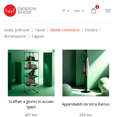
0
IT
eur
Sedie, poltrone
Tavoli
Mobili contenitori
Fioriere
Illuminazione
Tappeti
Scaffale a giorno in acciaio
Appendiabiti da terra Ramus
Igapo
407
eur
204
eur