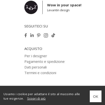
Wow in your space!
Levantin design
SEGUITECI SU
ACQUISTO
Per i designer
Pagamento e spedizione
Dati personali
Termini e condizioni
Usiamo i cookie per adattare il sito al massimo alle
© 2012–2025 Levantin design diritto d'autore. Tutti i diritti riservati.
OK
tue esigenze.
Scopri di più
Creato da
internera.com