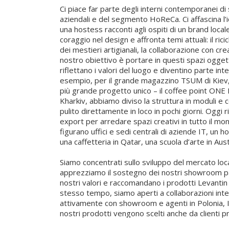
Ci piace far parte degli interni contemporanei di 
aziendali e del segmento HoReCa. Ci affascina l’
una hostess racconti agli ospiti di un brand loc
coraggio nel design e affronta temi attuali: il ricicl
dei mestieri artigianali, la collaborazione con creat
nostro obiettivo è portare in questi spazi oggetti
riflettano i valori del luogo e diventino parte i
esempio, per il grande magazzino TSUM di Kiev, 
più grande progetto unico – il coffee point ONE
Kharkiv, abbiamo diviso la struttura in moduli 
pulito direttamente in loco in pochi giorni. Oggi 
export per arredare spazi creativi in tutto il mon
figurano uffici e sedi centrali di aziende IT, un h
una caffetteria in Qatar, una scuola d’arte in Austr
Siamo concentrati sullo sviluppo del mercato loca
apprezziamo il sostegno dei nostri showroom pa
nostri valori e raccomandano i prodotti Levantin d
stesso tempo, siamo aperti a collaborazioni inte
attivamente con showroom e agenti in Polonia, Ita
nostri prodotti vengono scelti anche da clienti pri
città con stili di vita dinamici e una forte identi