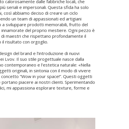
o calorosamente dalle fabbriche locali, che
iù seriali e impersonali. Questa sfida ha solo
i, così abbiamo deciso di creare un ciclo
nendo un team di appassionati ed artigiani
o a sviluppare prodotti memorabili, frutto del
e innamorate del proprio mestiere. Ogni pezzo è
i di maestri che rispettano profondamente il
il risultato con orgoglio.
design del brand e l’introduzione di nuovi
i Lvov. Il suo stile progettuale nasce dalla
o contemporaneo e l’estetica naturale: «Nella
getti originali, in sintonia con il modo di vivere
 concetto “Wow in your space!”. Questi oggetti
 portano piacere ai nostri clienti. Sperimentando
ici, mi appassiona esplorare texture, forme e
etti familiari nuovi significati».