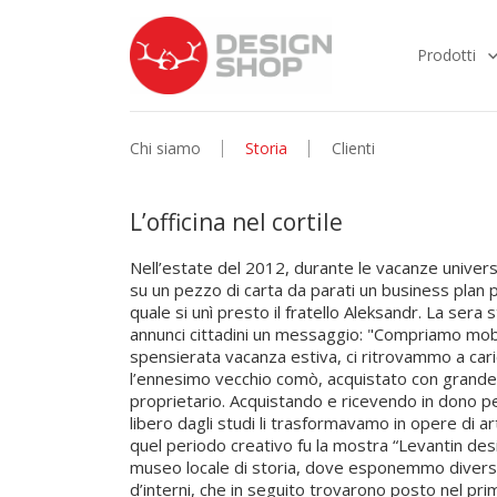
Prodotti
Chi siamo
Storia
Clienti
L’officina nel cortile
Nell’estate del 2012, durante le vacanze univer
su un pezzo di carta da parati un business plan pe
quale si unì presto il fratello Aleksandr. La ser
annunci cittadini un messaggio: "Compriamo mobil
spensierata vacanza estiva, ci ritrovammo a cari
l’ennesimo vecchio comò, acquistato con grand
proprietario. Acquistando e ricevendo in dono p
libero dagli studi li trasformavamo in opere di 
quel periodo creativo fu la mostra “Levantin de
museo locale di storia, dove esponemmo diversi 
d’interni, che in seguito trovarono posto nel pri