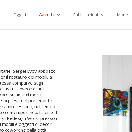
Oggetti
Azienda
Pubblicazioni
Modelli
sitarie, Sergei Lvov abbozzò
r il restauro dei mobili, al
a stessa comparve sugli
i usati". Invece di una
care su un taxi merci
e sorpresa del precedente
ezzi interessanti, nel tempo
arte contemporanea. L’apice di
sign Redesign Work” presso il
mobili e oggetti di décor
mo coworking della città.