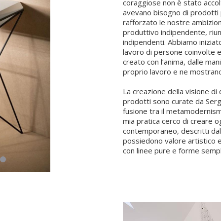
coraggiose non è stato accolt
avevano bisogno di prodotti p
rafforzato le nostre ambizion
produttivo indipendente, riu
indipendenti. Abbiamo iniziat
lavoro di persone coinvolte 
creato con l’anima, dalle man
proprio lavoro e ne mostrano 
La creazione della visione di 
prodotti sono curate da Serge
fusione tra il metamodernism
mia pratica cerco di creare og
contemporaneo, descritti dal
possiedono valore artistico e
con linee pure e forme sempl
materiali naturali, dando a ogg