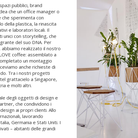
spazi pubblici, brand
idea che un office manager o
ale che sperimenta con
o della plastica, la rinascita
ivi e laboratori locali. Il
 unici con storytelling, che
ntegrante del suo DNA. Per
abbiamo realizzato il nostro
 LOVE coffee: assemblato a
e completato un montaggio
riceviamo anche richieste di
do. Tra i nostri progetti
otel grattacielo a Singapore,
ia e molti altri.
le degli oggetti di design e
rtner, che condividono i
esign ai propri clienti. Allo
rnazionali, lavorando
lia, Germania e Stati Uniti. I
vati – abitanti delle grandi
tà estetica – che non cercano