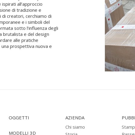
spirati all’approccio
usione di tradizione e
i di creatori, cerchiamo di
emporanee e i simboli del
rmata sotto l’influenza degli
ra brutalista e del design
ardare alle pratiche
 da una prospettiva nuova e
OGGETTI
AZIENDA
PUBBL
Chi siamo
Stamp
MODELLI 3D
Storia
Rasse