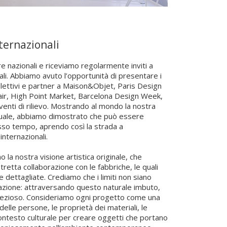
ternazionali
e nazionali e riceviamo regolarmente inviti a
ali. Abbiamo avuto l’opportunità di presentare i
llettivi e partner a Maison&Objet, Paris Design
air, High Point Market, Barcelona Design Week,
enti di rilievo. Mostrando al mondo la nostra
tuale, abbiamo dimostrato che può essere
esso tempo, aprendo così la strada a
internazionali.
o la nostra visione artistica originale, che
retta collaborazione con le fabbriche, le quali
e dettagliate. Crediamo che i limiti non siano
eazione: attraversando questo naturale imbuto,
rezioso. Consideriamo ogni progetto come una
 delle persone, le proprietà dei materiali, le
 contesto culturale per creare oggetti che portano