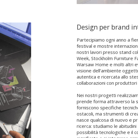
no pezzi che risuonino con il
ne. È particolarmente prezioso
sone influenti, trendsetter e
Design per brand in
Partecipiamo ogni anno a fier
festival e mostre internazion
nostri lavori presso stand co
Week, Stockholm Furniture F
Warsaw Home e molti altri ev
visione dell’ambiente ogget
autentica e ricercata allo st
collaborazioni con produttori 
Nei nostri progetti realizziam
prende forma attraverso la st
forniscono specifiche tecnich
ostacoli, ma strumenti di cr
nasce qualcosa di nuovo e p
ricerca: studiamo le abitudini
possibilità tecnologiche e il