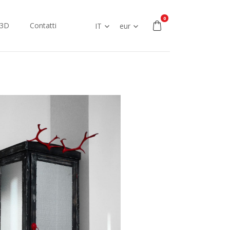
0
 3D
Contatti
IT
eur