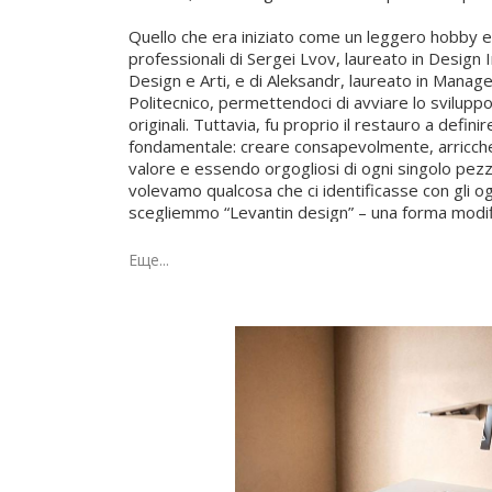
Quello che era iniziato come un leggero hobby es
professionali di Sergei Lvov, laureato in Design I
Design e Arti, e di Aleksandr, laureato in Manag
Politecnico, permettendoci di avviare lo sviluppo
originali. Tuttavia, fu proprio il restauro a definir
fondamentale: creare consapevolmente, arricche
valore e essendo orgogliosi di ogni singolo pezz
volevamo qualcosa che ci identificasse con gli og
scegliemmo “Levantin design” – una forma modi
Lvov, legata anche ai nostri soprannomi d’infanzi
provengono da un dettaglio del primo armadio re
Еще...
ricorda da dove siamo partiti e quante nuove di
il nostro percorso creativo.