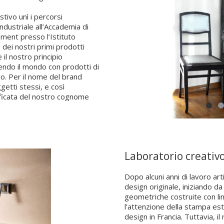
tivo unì i percorsi
ndustriale all’Accademia di
ement presso l’Istituto
 dei nostri primi prodotti
e il nostro principio
ndo il mondo con prodotti di
o. Per il nome del brand
getti stessi, e così
ficata del nostro cognome
a. Le corna nel logo
staurato: un simbolo che ci
ramazioni ci attendono lungo
Laboratorio creativ
Dopo alcuni anni di lavoro art
design originale, iniziando d
geometriche costruite con lin
l’attenzione della stampa est
design in Francia. Tuttavia, i