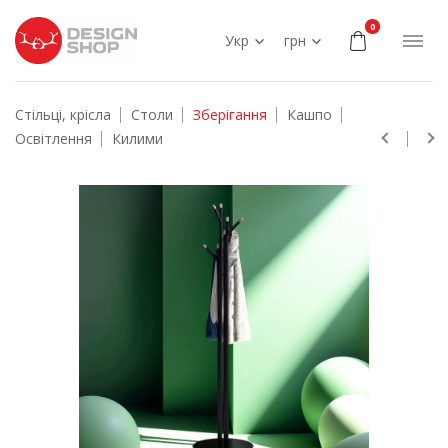
0
Укр
грн
Стільці, крісла
Столи
Зберігання
Кашпо
Освітлення
Килими