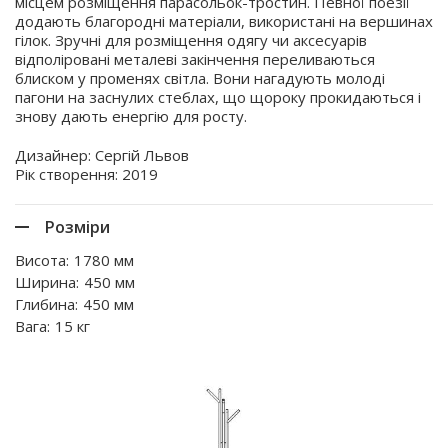
місцем розміщення парасольок-тростин. Певної поезії
додають благородні матеріали, використані на вершинах
гілок. Зручні для розміщення одягу чи аксесуарів
відполіровані металеві закінчення переливаються
блиском у променях світла. Вони нагадують молоді
пагони на заснулих стеблах, що щороку прокидаються і
знову дають енергію для росту.
Дизайнер: Сергій Львов
Рік створення: 2019
Розміри
Висота:
1780 мм
Ширина:
450 мм
Глибина:
450 мм
Вага:
15 кг