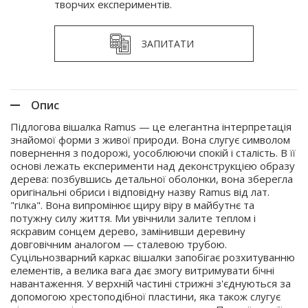
творчих експериментів.
ЗАПИТАТИ
Опис
Підлогова вішалка Ramus — це елегантна інтерпретація
знайомої форми з живої природи. Вона слугує символом
повернення з подорожі, уособлюючи спокій і сталість. В її
основі лежать експерименти над деконструкцією образу
дерева: позбувшись детальної оболонки, вона зберегла
оригінальні обриси і відповідну назву Ramus від лат.
"гілка". Вона випромінює щиру віру в майбутнє та
потужну силу життя. Ми увічнили залите теплом і
яскравим сонцем дерево, замінивши деревину
довговічним аналогом — сталевою трубою.
Суцільнозварний каркас вішалки запобігає розхитуванню
елементів, а велика вага дає змогу витримувати бічні
навантаження. У верхній частині стрижні з'єднуються за
допомогою хрестоподібної пластини, яка також слугує