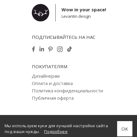
Wow in your space!
Levantin design
ПОДПИСЫВАЙТЕСЬ НА НАС
ПОКУПАТЕЛЯМ
Дизайнерам
Оплата и доставка
Политика конфиденциальности
Публичная оферта
Мы используем куки для лучшей настройки сайта
© 2012–2025 Levantin design. Copyright. All Rights Reserved.
OK
под ваши нужды.
Подробнее
Создано
internera.com